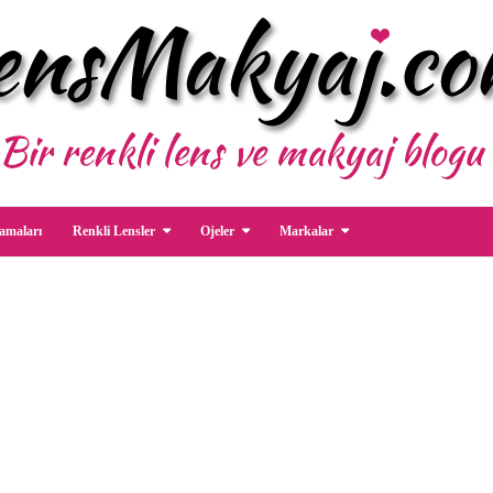
amaları
Renkli Lensler
Ojeler
Markalar