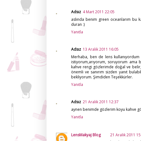
Adsız
4 Mart 2011 22:05
aslında benim green oceanlarım bu k
duran :)
Yanıtla
Adsız
13 Aralık 2011 16:05
Merhaba, ben de lens kullanıyordum f
istiyorum,arıyorum, soruyorum ama bu
kahve rengi gözlerimde doğal ve belirg
önemli ve sanırım sizden yanıt bulab
bekliyorum. Şimdiden Teşekkürler.
Yanıtla
Adsız
21 Aralık 2011 12:37
aynen benimde gözlerim koyu kahve göz
Yanıtla
LensMakyaj Blog
21 Aralık 2011 15