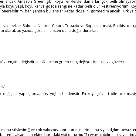
ler ancak Amazon Green gibi koyu renklerde damarlar çok belli olmayabili
yla koyu yeşil, koyu kahve gözde rengi ne kadar belli olur kestiremiyorum. Ko
 önerebilirim, ben şahsen bu lensler kadar doğalını görmedim ancak Türkiye'
m seçenekler Solotica Natural Colors Topazio ve Sophistic mavi. Bu ikisi de ç
 yapı olarak bu yazıda görülen lensten daha doğal dururlar.
z rengimi değişdirsin b&l ocean green reng değişdirirmi kahve gözlerim
:47
 değişimi yapar, boyaması yoğun bir lenstir. En koyu gözleri bile açık mavi
 onu söyleyim:)) ve cok yakısmıs sonra bn esmerim ama siyah dglım beyaz ten
bu rengi alsam gerçekten buradaki gibi dururmu ?? cevay alabılırsem sevinirim .