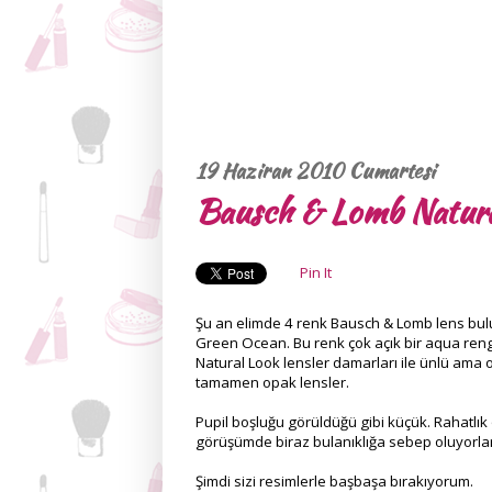
19 Haziran 2010 Cumartesi
Bausch & Lomb Natur
Pin It
Şu an elimde 4 renk Bausch & Lomb lens bul
Green Ocean. Bu renk çok açık bir aqua rengi
Natural Look lensler damarları ile ünlü am
tamamen opak lensler.
Pupil boşluğu görüldüğü gibi küçük. Rahatlı
görüşümde biraz bulanıklığa sebep oluyorlar. 
Şimdi sizi resimlerle başbaşa bırakıyorum.