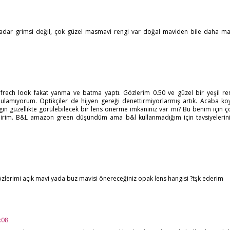
adar grimsi değil, çok güzel masmavi rengi var doğal maviden bile daha ma
rech look fakat yanma ve batma yaptı. Gözlerim 0.50 ve güzel bir yeşil re
lamıyorum. Optikçiler de hijyen gereği denettirmiyorlarmış artık. Acaba ko
in güzellikte görülebilecek bir lens önerme imkanınız var mı? Bu benim için ç
ilirim. B&L amazon green düşündüm ama b&l kullanmadığım için tavsiyelerini
lerimi açık mavi yada buz mavisi önereceğiniz opak lens hangisi ?tşk ederim
:08