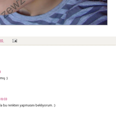
:00
1
ış :)
18:03
da bu renkten yapmasını bekliyorum. :)