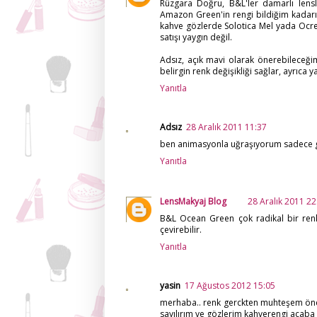
Rüzgara Doğru, B&L'ler damarlı lens
Amazon Green'in rengi bildiğim kadarı
kahve gözlerde Solotica Mel yada Ocre
satışı yaygın değil.
Adsız, açık mavi olarak önerebileceği
belirgin renk değişikliği sağlar, ayrıca
Yanıtla
Adsız
28 Aralık 2011 11:37
ben animasyonla uğraşıyorum sadece gö
Yanıtla
LensMakyaj Blog
28 Aralık 2011 22
B&L Ocean Green çok radikal bir renk
çevirebilir.
Yanıtla
yasin
17 Ağustos 2012 15:05
merhaba.. renk gerckten muhteşem önce
sayılırım ve gözlerim kahverengi acaba 