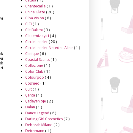
Cettua
( 1 )
Chantecaille
( 1 )
China Glaze
( 20 )
Ciba Vision
( 6 )
vi
CiCi
( 1 )
Cilt Bakımı
( 9 )
Cilt temizleyici
( 4 )
Circle Lensler
( 20 )
Circle Lensler Nereden Alınır
( 1 )
Clinique
( 6 )
nk
yu
Coastal Scents
( 1 )
ok
Collezione
( 1 )
zi
Color Club
( 1 )
Colourpop
( 4 )
Cosmed
( 1 )
Cult
( 1 )
Çanta
( 1 )
Çatlayan oje
( 2 )
Dalan
( 1 )
Dance Legend
( 6 )
Darling Girl Cosmetics
( 7 )
Deborah Milano
( 2 )
Deichmann
( 1 )