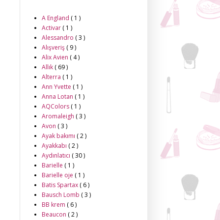
A England
( 1 )
Activar
( 1 )
Alessandro
( 3 )
Alışveriş
( 9 )
Alix Avien
( 4 )
Allık
( 69 )
Alterra
( 1 )
Ann Yvette
( 1 )
Anna Lotan
( 1 )
AQColors
( 1 )
Aromaleigh
( 3 )
Avon
( 3 )
Ayak bakımı
( 2 )
Ayakkabı
( 2 )
Aydınlatıcı
( 30 )
Barielle
( 1 )
Barielle oje
( 1 )
Batis Spartax
( 6 )
Bausch Lomb
( 3 )
BB krem
( 6 )
Beaucon
( 2 )