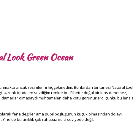
al Look Green Ocean
unmakta ancak resimlerini hiç çekmedim. Bunlardan bir tanesi Natural Loo
.. 4 renk içinde en sevdiğim renkte bu. Elbette doğal bir lens denemez,
a o damarlar olmasaydı muhtemelen daha kötü görünürlerdi çünkü bu lensl
k olarak fena değiller ama pupil boşluğunun küçük olmasından dolayı
Yine de bulanıklık çok rahatsız edici seviyede değil.