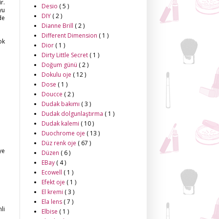
r.
Desio
( 5 )
yu
DIY
( 2 )
de
Dianne Brill
( 2 )
Different Dimension
( 1 )
ok
Dior
( 1 )
Dirty Little Secret
( 1 )
Doğum günü
( 2 )
Dokulu oje
( 12 )
Dose
( 1 )
Doucce
( 2 )
Dudak bakımı
( 3 )
Dudak dolgunlaştırma
( 1 )
Dudak kalemi
( 10 )
Duochrome oje
( 13 )
Düz renk oje
( 67 )
ye
Düzen
( 6 )
EBay
( 4 )
Ecowell
( 1 )
Efekt oje
( 1 )
El kremi
( 3 )
Ela lens
( 7 )
li
Elbise
( 1 )