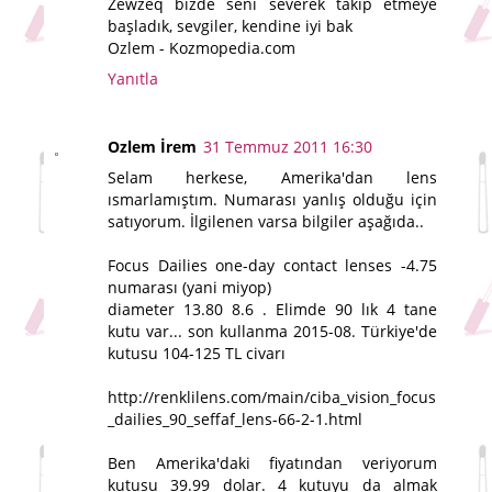
Zewzeq bizde seni severek takip etmeye
başladık, sevgiler, kendine iyi bak
Ozlem - Kozmopedia.com
Yanıtla
Ozlem İrem
31 Temmuz 2011 16:30
Selam herkese, Amerika'dan lens
ısmarlamıştım. Numarası yanlış olduğu için
satıyorum. İlgilenen varsa bilgiler aşağıda..
Focus Dailies one-day contact lenses -4.75
numarası (yani miyop)
diameter 13.80 8.6 . Elimde 90 lık 4 tane
kutu var... son kullanma 2015-08. Türkiye'de
kutusu 104-125 TL civarı
http://renklilens.com/main/ciba_vision_focus
_dailies_90_seffaf_lens-66-2-1.html
Ben Amerika'daki fiyatından veriyorum
kutusu 39.99 dolar. 4 kutuyu da almak