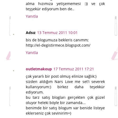
alma hızımıza yetişememesi :)) ve çok
teşşekür ediyorum ben de..
Yanıtla
Adsız
13 Temmuz 2011 10:01
bis de blogumuza bekleris canımm;
http://el-degistirmece.blogspot.com/
Yanıtla
outletmakeup
17 Temmuz 2011 17:21
çok yararlı bir post olmuş elinize sağlık:)
sizden aldığım Nars Love me set'i severek
kullanıyorum:) birkez daha teşekkür
ediyorum.
bu tarz satış blogları gerçekten çok güzel
oluyor heleki böyle bir zamanda...
benimde bir satış blogum var benide listeye
eklerseniz çok sevinirim=)