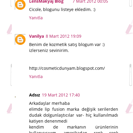
LensMakyaj Blog
7 Mart 2012 00:05
Cicole, blogunu listeye ekledim. :)
Yanıtla
Vanilya
8 Mart 2012 19:09
Benim de kozmetik satış blogum var :)
izlerseniz sevinirim.
http://cosmeticdunyam.blogspot.com/
Yanıtla
Adsız
19 Mart 2012 17:40
Arkadaşlar merhaba
elimde lip fusion marka değişik serilerden
dudak dolgunlaştıcılar var- hiç kullanılmadı
katiyen denenmedi
kendim de markanın ürünlerinin
kullanıcısıyım, amerikadan renk renk