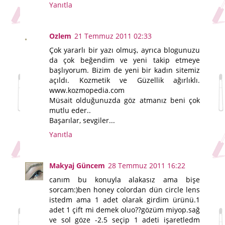
Yanıtla
Ozlem
21 Temmuz 2011 02:33
Çok yararlı bir yazı olmuş, ayrıca blogunuzu
da çok beğendim ve yeni takip etmeye
başlıyorum. Bizim de yeni bir kadın sitemiz
açıldı. Kozmetik ve Güzellik ağırlıklı.
www.kozmopedia.com
Müsait olduğunuzda göz atmanız beni çok
mutlu eder..
Başarılar, sevgiler...
Yanıtla
Makyaj Güncem
28 Temmuz 2011 16:22
canım bu konuyla alakasız ama bişe
sorcam:)ben honey colordan dün circle lens
istedm ama 1 adet olarak girdim ürünü.1
adet 1 çift mi demek oluo??gözüm miyop.sağ
ve sol göze -2.5 seçip 1 adeti işaretledm