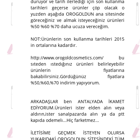
duruyor ve tarih ilerlediği için son kullanma
tarihleri geçerse ürünler çöp olacak o
yuzden aşağıda OROGOLDUN ana sitesinde
göreceğiniz ve almak isteyeceğiniz ürünleri
%50 %60 %70 daha ucuza vereceğim.
NOT:Ürünlerin son kullanma tarihleri 2015
in ortalarına kadardır.
http://www.orogoldcosmetics.com/ bu
sıteden ıstedığınız ürünleri belirleyebilir
ürünlerin fiyatlarına
bakabilirsiniz.Gördüğünüz fiyatlara
%50,%60,%70 indirim yapıyorum.
ARKADAŞLAR ben ANTALYADA İKAMET
EDİYORUM.Ürünleri ister elden alın veya
aldırın,ister sanalpazarda alın ya da ptt
kapıda odemelı...Hiç farketmez...
İLETİSİME GEÇMEK İSTEYEN OLURSA
YUKARIDAKİ OROGOLDUN SİTESİNDEKİ TÜM