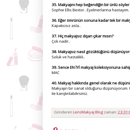
35. Makyajını hep beğendiğin bir ünlü söyler
Sophie Ellis Bextor.. Eyelinerlarına hastayım.
36. Eğer ömrünün sonuna kadar tek bir ma
Kapatıcısız asla..
37. Hiç makyajsız dışarı çıkar mısın?
Çok nadir..
38. Makyajsız nasıl gözüktüğünü düşünüyo
Soluk ve hastalıklı..
39. Sence EN İYİ makyaj koleksiyonuna sah
MAC
40. Makyaj hakkında genel olarak ne düşü
Makyajın bir sanat olduğunu düşünüyorum. Ust
ile karıştırılabilirsiniz.
Gönderen
LensMakyaj Blog
zaman:
23:31