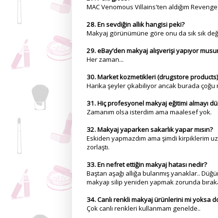
MAC Venomous Villains'ten aldığım Revenge i
28. En sevdiğin allık hangisi peki?
Makyaj görünümüne göre onu da sık sık değiş
29. eBay’den makyaj alışverişi yapıyor musu
Her zaman...
30. Market kozmetikleri (drugstore product
Harika şeyler çıkabiliyor ancak burada çoğu 
31. Hiç profesyonel makyaj eğitimi almayı 
Zamanım olsa isterdim ama maalesef yok.
32. Makyaj yaparken sakarlık yapar mısın?
Eskiden yapmazdım ama şimdi kirpiklerim uza
zorlaştı.
33. En nefret ettiğin makyaj hatası nedir?
Baştan aşağı allığa bulanmış yanaklar.. Düğ
makyajı silip yeniden yapmak zorunda bırak
34. Canlı renkli makyaj ürünlerini mi yoksa do
Çok canlı renkleri kullanmam genelde..