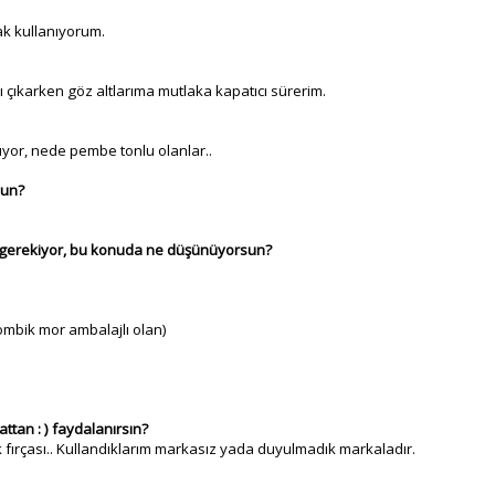
k kullanıyorum.
 çıkarken göz altlarıma mutlaka kapatıcı sürerim.
yor, nede pembe tonlu olanlar..
sun?
iz gerekiyor, bu konuda ne düşünüyorsun?
ombik mor ambalajlı olan)
tan : ) faydalanırsın?
llık fırçası.. Kullandıklarım markasız yada duyulmadık markaladır.