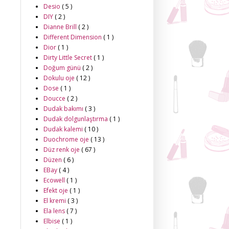
Desio
( 5 )
DIY
( 2 )
Dianne Brill
( 2 )
Different Dimension
( 1 )
Dior
( 1 )
Dirty Little Secret
( 1 )
Doğum günü
( 2 )
Dokulu oje
( 12 )
Dose
( 1 )
Doucce
( 2 )
Dudak bakımı
( 3 )
Dudak dolgunlaştırma
( 1 )
Dudak kalemi
( 10 )
Duochrome oje
( 13 )
Düz renk oje
( 67 )
Düzen
( 6 )
EBay
( 4 )
Ecowell
( 1 )
Efekt oje
( 1 )
El kremi
( 3 )
Ela lens
( 7 )
Elbise
( 1 )