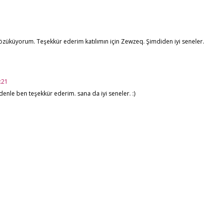
gözüküyorum. Teşekkür ederim katılımın için Zewzeq. Şimdiden iyi seneler.
:21
denle ben teşekkür ederim. sana da iyi seneler. :)