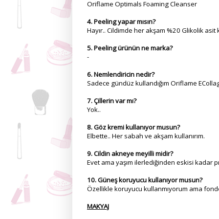
Oriflame Optimals Foaming Cleanser
4. Peeling yapar mısın?
Hayır.. Cildimde her akşam %20 Glikolik asi
5. Peeling ürünün ne marka?
-
6. Nemlendiricin nedir?
Sadece gündüz kullandığım Oriflame EColl
7. Çillerin var mı?
Yok..
8. Göz kremi kullanıyor musun?
Elbette.. Her sabah ve akşam kullanırım.
9. Cildin akneye meyilli midir?
Evet ama yaşım ilerlediğinden eskisi kadar
10. Güneş koruyucu kullanıyor musun?
Özellikle koruyucu kullanmıyorum ama fondö
MAKYAJ