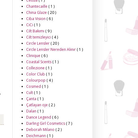
Cettua
( 1 )
Chantecaille
( 1 )
China Glaze
( 20 )
Ciba Vision
( 6 )
CiCi
( 1 )
Cilt Bakımı
( 9 )
Cilt temizleyici
( 4 )
Circle Lensler
( 20 )
Circle Lensler Nereden Alınır
( 1 )
Clinique
( 6 )
Coastal Scents
( 1 )
Collezione
( 1 )
Color Club
( 1 )
Colourpop
( 4 )
Cosmed
( 1 )
Cult
( 1 )
o
Çanta
( 1 )
Çatlayan oje
( 2 )
Dalan
( 1 )
Dance Legend
( 6 )
Darling Girl Cosmetics
( 7 )
Deborah Milano
( 2 )
Deichmann
( 1 )