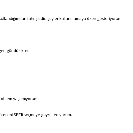
t kullandığımdan tahriş edici şeyler kullanmamaya özen gösteriyorum.
agen gündüz kremi
 problem yaşamıyorum.
tenimi SPF'li seçmeye gayret ediyorum.