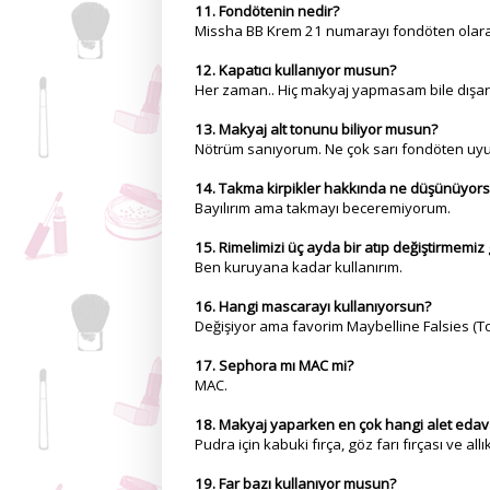
11. Fondötenin nedir?
Missha BB Krem 21 numarayı fondöten olara
12. Kapatıcı kullanıyor musun?
Her zaman.. Hiç makyaj yapmasam bile dışarı
13. Makyaj alt tonunu biliyor musun?
Nötrüm sanıyorum. Ne çok sarı fondöten uyu
14. Takma kirpikler hakkında ne düşünüyor
Bayılırım ama takmayı beceremiyorum.
15. Rimelimizi üç ayda bir atıp değiştirmem
Ben kuruyana kadar kullanırım.
16. Hangi mascarayı kullanıyorsun?
Değişiyor ama favorim Maybelline Falsies (T
17. Sephora mı MAC mi?
MAC.
18. Makyaj yaparken en çok hangi alet edavat
Pudra için kabuki fırça, göz farı fırçası ve a
19. Far bazı kullanıyor musun?