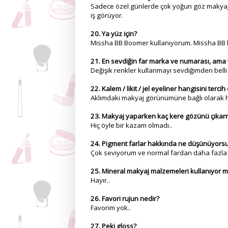
Sadece özel günlerde çok yoğun göz makyajı 
iş görüyor.
20. Ya yüz için?
Missha BB Boomer kullanıyorum. Missha BB krem
21. En sevdiğin far marka ve numarası, ama 
Değişik renkler kullanmayı sevdiğimden belli 
22. Kalem / likit / jel eyeliner hangisini terci
Aklımdaki makyaj görünümüne bağlı olarak her
23. Makyaj yaparken kaç kere gözünü çıkarma t
Hiç öyle bir kazam olmadı..
24. Pigment farlar hakkında ne düşünüyors
Çok seviyorum ve normal fardan daha fazla 
25. Mineral makyaj malzemeleri kullanıyor 
Hayır..
26. Favori rujun nedir?
Favorim yok..
27. Peki gloss?