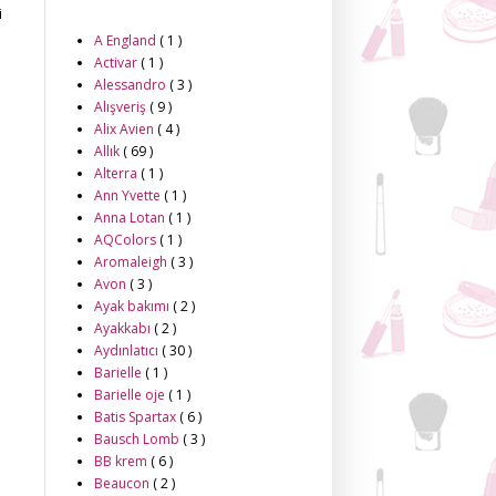
i
A England
( 1 )
Activar
( 1 )
Alessandro
( 3 )
Alışveriş
( 9 )
Alix Avien
( 4 )
Allık
( 69 )
Alterra
( 1 )
Ann Yvette
( 1 )
Anna Lotan
( 1 )
AQColors
( 1 )
Aromaleigh
( 3 )
Avon
( 3 )
Ayak bakımı
( 2 )
Ayakkabı
( 2 )
Aydınlatıcı
( 30 )
Barielle
( 1 )
Barielle oje
( 1 )
Batis Spartax
( 6 )
Bausch Lomb
( 3 )
BB krem
( 6 )
Beaucon
( 2 )