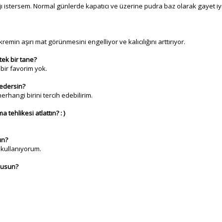
istersem. Normal günlerde kapatıcı ve üzerine pudra baz olarak gayet iy
in aşırı mat görünmesini engelliyor ve kalıcılığını arttırıyor.
tek bir tane?
bir favorim yok.
h edersin?
hangi birini tercih edebilirim.
ehlikesi atlattın? : )
un?
kullanıyorum.
musun?