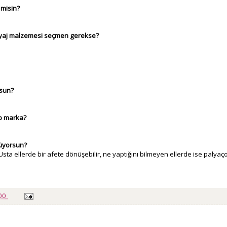
 misin?
kyaj malzemesi seçmen gerekse?
rsun?
ip marka?
nüyorsun?
a ellerde bir afete dönüşebilir, ne yaptığını bilmeyen ellerde ise palyaç
:00