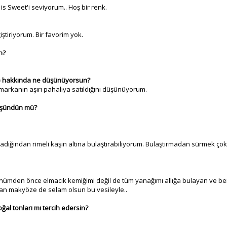
s Sweet'i seviyorum.. Hoş bir renk.
tiriyorum. Bir favorim yok.
n?
s) hakkında ne düşünüyorsun?
markanın aşırı pahalıya satıldığını düşünüyorum.
düşündün mü?
dığından rimeli kaşın altına bulaştırabiliyorum. Bulaştırmadan sürmek çok
ünümden önce elmacık kemiğimi değil de tüm yanağımı allığa bulayan ve be
an makyöze de selam olsun bu vesileyle..
ğal tonları mı tercih edersin?