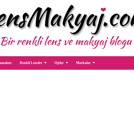
amaları
Renkli Lensler
Ojeler
Markalar